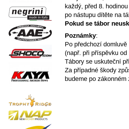
každý, před 8. hodinou 
po nástupu dítěte na t
Pokud se tábor neusk
Poznámky
:
Po předchozí domluvě 
(např. při příspěvku o
Tábory se uskuteční př
Za případné škody způ
budeme po zákonném zá