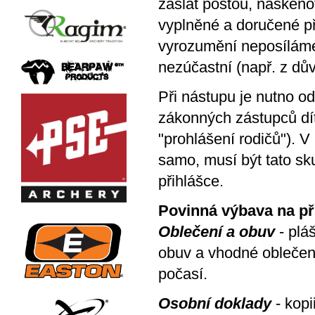
zaslat poštou, nasken
vyplněné a doručené př
vyrozumění neposíláme
nezúčastní (např. z dů
Při nástupu je nutno 
zákonných zástupců dítě
"prohlášení rodičů"). V
samo, musí být tato sk
přihlášce
.
Povinná výbava na př
Oblečení a obuv
- plá
obuv a vhodné oblečení
počasí.
Osobní doklady
- kopi