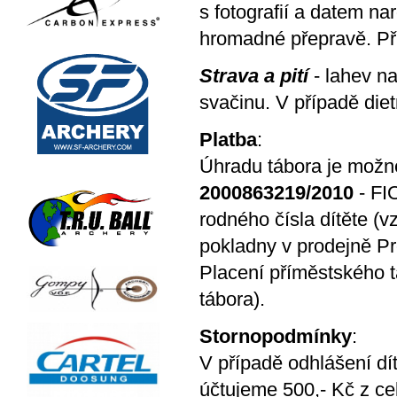
s fotografií a datem na
hromadné přepravě. Př
Strava a pití
- lahev na
svačinu. V případě diet
Platba
:
Úhradu tábora je možné 
2000863219/2010
- FI
rodného čísla dítěte 
pokladny v prodejně Pr
Placení příměstského 
tábora).
Stornopodmínky
:
V případě odhlášení dí
účtujeme 500,- Kč z ce