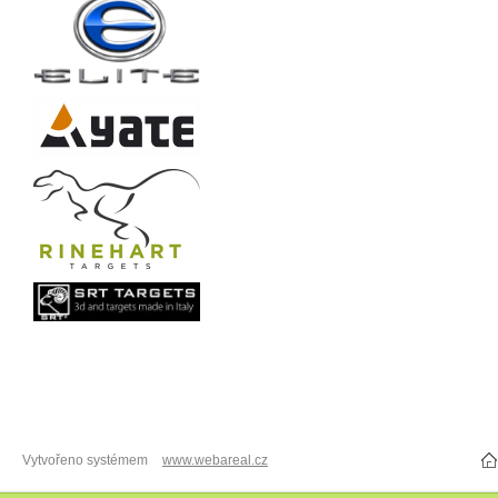
Vytvořeno systémem
www.webareal.cz