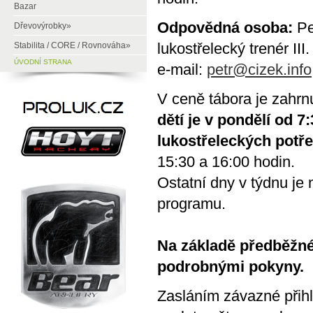
Bazar
Odpovědná osoba:
Pe
Dřevovýrobky»
lukostřelecký trenér III.
Stabilita / CORE / Rovnováha»
ÚVODNÍ STRANA
e-mail:
petr@cizek.info
V ceně tábora je zahrnu
dětí je v pondělí od 
lukostřeleckých potře
15:30 a 16:00 hodin.
Ostatní dny v týdnu je 
programu.
Na základě předběžné
podrobnými pokyny.
Zasláním závazné přihlá