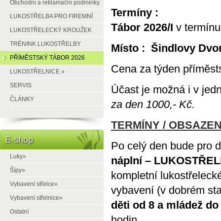
Obchodní a reklamační podmínky
Termíny :
LUKOSTŘELBA PRO FIREMNÍ
Tábor 2026/I
v termín
AKCE
LUKOSTŘELECKÝ KROUŽEK
TRÉNINK LUKOSTŘELBY
Místo : Šindlovy Dvor
PŘÍMĚSTSKÝ TÁBOR 2026
Cena za týden příměsts
LUKOSTŘELNICE »
SERVIS
Účast je možná i v jed
ČLÁNKY
za den 1000,- Kč
.
TERMÍNY / OBSAZEN
E-shop
Po celý den bude pro d
Luky»
náplní – LUKOSTŘEL
Šípy»
kompletní lukostřelecké
Vybavení střelce»
vybavení (v dobrém st
Vybavení střelnice»
děti od 8 a mládež do 
Ostatní
hodin.